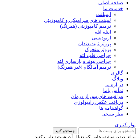
صفحه اصلی
خدمات ما
ایمپلنت
لمینت های سرامیکی و کامپوزیتی
ترمیم کامپوزیتی (همرنگ)
اینله آنله
ارتودنسی
پروتز ثابت دندان
پروتز متحرک
جراحی فلپ لثه
جراحی پیوند و بازسازی لثه
ترمیم آمالگام (غیر همرنگ)
گالری
وبلاگ
درباره ما
تماس باما
مراقبت های پس از درمان
دریافت عکس رادیولوژی
گواهینامه ها
نظر سنجی
نوار کناری
جستجو کنید
برای دیدن نوشته هایی که دنبال آن هستید تایپ کنید.