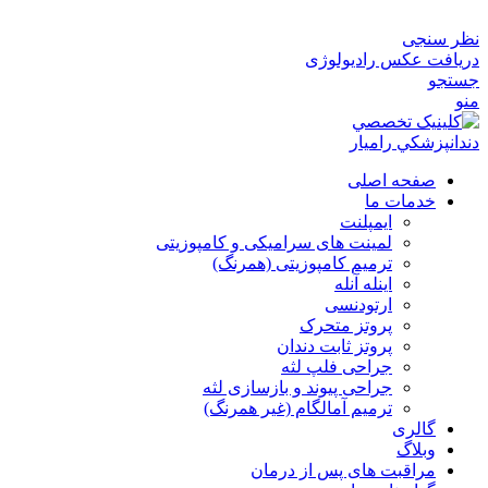
نظر سنجی
دریافت عکس رادیولوژی
جستجو
منو
صفحه اصلی
خدمات ما
ایمپلنت
لمینت های سرامیکی و کامپوزیتی
ترمیم کامپوزیتی (همرنگ)
اینله آنله
ارتودنسی
پروتز متحرک
پروتز ثابت دندان
جراحی فلپ لثه
جراحی پیوند و بازسازی لثه
ترمیم آمالگام (غیر همرنگ)
گالری
وبلاگ
مراقبت های پس از درمان