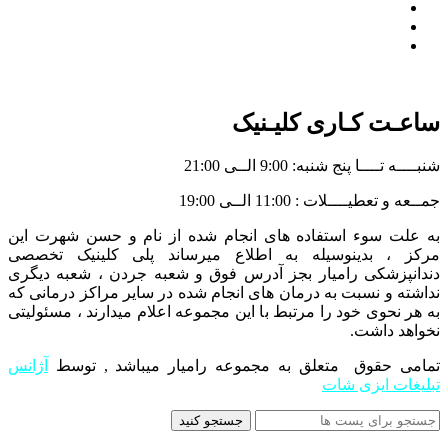
درباره ما
نمونه کارها
مجله
ساعـت کـاری کلیـنیک
شنبــــه تــــا پنج شنبه: 9:00 الــی 21:00
جمــعه و تعطیــــلات : 11:00 الــی 19:00
به علت سوء استفاده های انجام شده از نام و حسن شهرت این
مرکز ، بدینوسیله به اطلاع میرساند پلی کلینیک تخصصی
دندانپزشکی رامیار بجز آدرس فوق و شعبه جردن ، شعبه دیگری
نداشته و نسبت به درمان های انجام شده در سایر مراکز درمانی که
به هر نحوی خود را مرتبط با این مجموعه اعلام میدارند ، مسئولیتی
نخواهد داشت.
تمامی حقوق متعلق به مجموعه رامیار میباشد , توسط
آژانس
تبلیغات ایزی شات
جستجو کنید