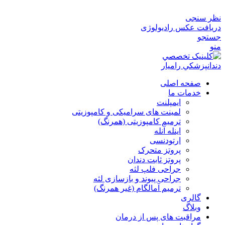
نظر سنجی
دریافت عکس رادیولوژی
جستجو
منو
صفحه اصلی
خدمات ما
ایمپلنت
لمینت های سرامیکی و کامپوزیتی
ترمیم کامپوزیتی (همرنگ)
اینله آنله
ارتودنسی
پروتز متحرک
پروتز ثابت دندان
جراحی فلپ لثه
جراحی پیوند و بازسازی لثه
ترمیم آمالگام (غیر همرنگ)
گالری
وبلاگ
مراقبت های پس از درمان