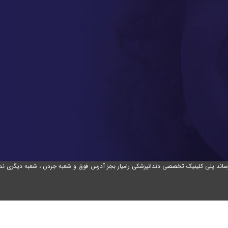
رساند پلی کلینیک تخصصی دندانپزشکی رامیار بجز آدرس فوق و شعبه جردن ، شعبه دیگری نداش