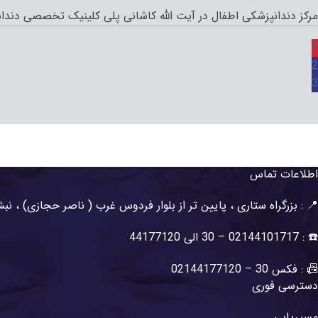
مرکز دندانپزشکی اطفال در آیت الله کاشانی پلی کلینیک تخصصی دندان
1
2
3
اطلاعات تماس
📍 : بزرگراه ستاری ، پایین تر از بلوار فردوس غرب ( ناصر حجازی) ، نبش کوچه 17 شرقی ، پلاک 3 ، ساختمان پ
☎️ : 02144101717 – 30 الی 44177120
📠 : فکس 30 – 02144177120
دسترسی فوری
مسیریابی