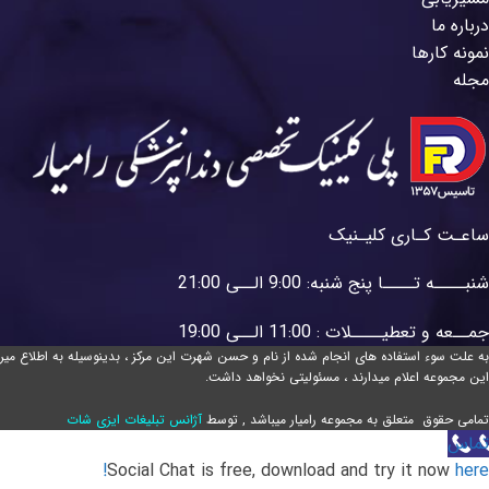
درباره ما
نمونه کارها
مجله
ساعـت کـاری کلیـنیک
شنبــــه تــــا پنج شنبه: 9:00 الــی 21:00
جمــعه و تعطیــــلات : 11:00 الــی 19:00
به علت سوء استفاده های انجام شده از نام و حسن شهرت این مرکز ، بدینوسیله به اطلاع می
این مجموعه اعلام میدارند ، مسئولیتی نخواهد داشت.
تمامی حقوق متعلق به مجموعه رامیار میباشد , توسط
آژانس تبلیغات ایزی شات
تماس
Social Chat is free, download and try it now
here!