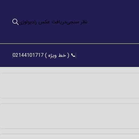
نظر سنجی
دریافت عکس رادیولوژی
📞 ( خط ویژه ) 02144101717