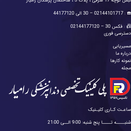
نبش کوچه 17 شرقی ، پلاک 3 ، ساختمان پزشکان رامیار
☎️ : 02144101717 – 30 الی 44177120
📠 : فکس 30 – 02144177120
دسترسی فوری
مسیریابی
درباره ما
نمونه کارها
مجله
ساعـت کـاری کلیـنیک
شنبــــه تــــا پنج شنبه: 9:00 الــی 21:00