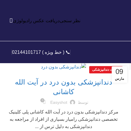
نظر سنجی
دریافت عکس رادیولوژی
📞 ( خط ویژه ) 02144101717
09
مقالات دندانپزشکی
مارس
دندانپزشکی بدون درد در آیت الله
کاشانی
0
توسط
Easyshot
مرکز دندانپزشکی بدون درد در آیت الله کاشانی پلی کلینیک
تخصصی دندانپزشکی رامیار بسیاری از افراد از مراجعه به
دندانپزشکی به دلیل ترس از ...