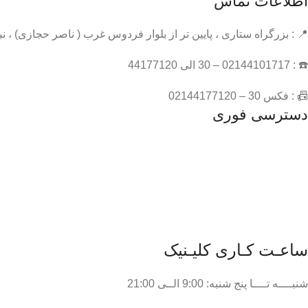
اطلاعات تماس
📍 : بزرگراه ستاری ، پایین تر از بلوار فردوس غرب ( ناصر حجازی) ، نبش کوچه 17 شرقی ، پلاک 3 ، ساختمان
☎️ : 02144101717 – 30 الی 44177120
📠 : فکس 30 – 02144177120
دسترسی فوری
مسیریابی
درباره ما
نمونه کارها
مجله
ساعـت کـاری کلیـنیک
شنبــــه تــــا پنج شنبه: 9:00 الــی 21:00