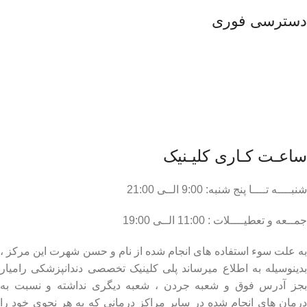
دسترسی فوری
مسیریابی
درباره ما
نمونه کارها
مجله
ساعـت کـاری کلیـنیک
شنبــــه تــــا پنج شنبه: 9:00 الــی 21:00
جمــعه و تعطیــــلات : 11:00 الــی 19:00
به علت سوء استفاده های انجام شده از نام و حسن شهرت این مرکز ،
بدینوسیله به اطلاع میرساند پلی کلینیک تخصصی دندانپزشکی رامیار
بجز آدرس فوق و شعبه جردن ، شعبه دیگری نداشته و نسبت به
درمان های انجام شده در سایر مراکز درمانی که به هر نحوی خود را