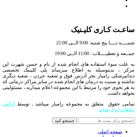
نمونه کارها
مجله
ساعـت کـاری کلیـنیک
شنبــــه تــــا پنج شنبه: 9:00 الــی 21:00
جمــعه و تعطیــــلات : 11:00 الــی 19:00
به علت سوء استفاده های انجام شده از نام و حسن شهرت این
مرکز ، بدینوسیله به اطلاع میرساند پلی کلینیک تخصصی
دندانپزشکی رامیار بجز آدرس فوق و شعبه جردن ، شعبه دیگری
نداشته و نسبت به درمان های انجام شده در سایر مراکز درمانی که
به هر نحوی خود را مرتبط با این مجموعه اعلام میدارند ، مسئولیتی
نخواهد داشت.
تمامی حقوق متعلق به مجموعه رامیار میباشد , توسط
آژانس
تبلیغات ایزی شات
جستجو کنید
صفحه اصلی