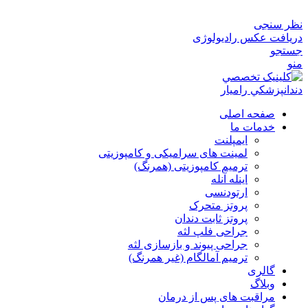
نظر سنجی
دریافت عکس رادیولوژی
جستجو
منو
صفحه اصلی
خدمات ما
ایمپلنت
لمینت های سرامیکی و کامپوزیتی
ترمیم کامپوزیتی (همرنگ)
اینله آنله
ارتودنسی
پروتز متحرک
پروتز ثابت دندان
جراحی فلپ لثه
جراحی پیوند و بازسازی لثه
ترمیم آمالگام (غیر همرنگ)
گالری
وبلاگ
مراقبت های پس از درمان