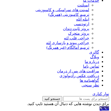
خدمات ما
ایمپلنت
لمینت های سرامیکی و کامپوزیتی
ترمیم کامپوزیتی (همرنگ)
اینله آنله
ارتودنسی
پروتز ثابت دندان
پروتز متحرک
جراحی فلپ لثه
جراحی پیوند و بازسازی لثه
ترمیم آمالگام (غیر همرنگ)
گالری
وبلاگ
درباره ما
تماس باما
مراقبت های پس از درمان
دریافت عکس رادیولوژی
گواهینامه ها
نظر سنجی
نوار کناری
جستجو کنید
برای دیدن نوشته هایی که دنبال آن هستید تایپ کنید.
تماس