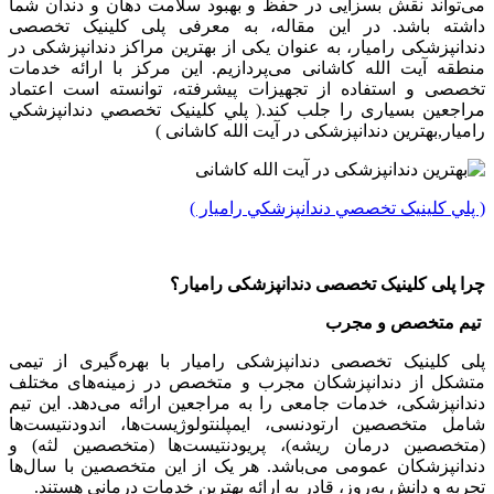
می‌تواند نقش بسزایی در حفظ و بهبود سلامت دهان و دندان شما
داشته باشد. در این مقاله، به معرفی پلی کلینیک تخصصی
دندانپزشکی رامیار، به عنوان یکی از بهترین مراکز دندانپزشکی در
منطقه آیت الله کاشانی می‌پردازیم. این مرکز با ارائه خدمات
تخصصی و استفاده از تجهیزات پیشرفته، توانسته است اعتماد
مراجعین بسیاری را جلب کند.( پلي کلينیک تخصصي دندانپزشکي
راميار,بهترین دندانپزشکی در آیت الله کاشانی )
( پلي کلينیک تخصصي دندانپزشکي راميار )
چرا پلی کلینیک تخصصی دندانپزشکی رامیار؟
تیم متخصص و مجرب
پلی کلینیک تخصصی دندانپزشکی رامیار با بهره‌گیری از تیمی
متشکل از دندانپزشکان مجرب و متخصص در زمینه‌های مختلف
دندانپزشکی، خدمات جامعی را به مراجعین ارائه می‌دهد. این تیم
شامل متخصصین ارتودنسی، ایمپلنتولوژیست‌ها، اندودنتیست‌ها
(متخصصین درمان ریشه)، پریودنتیست‌ها (متخصصین لثه) و
دندانپزشکان عمومی می‌باشد. هر یک از این متخصصین با سال‌ها
تجربه و دانش به‌روز، قادر به ارائه بهترین خدمات درمانی هستند.