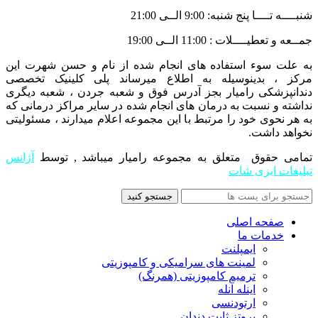
شنبــــه تــــا پنج شنبه: 9:00 الــی 21:00
جمــعه و تعطیــــلات : 11:00 الــی 19:00
به علت سوء استفاده های انجام شده از نام و حسن شهرت این
مرکز ، بدینوسیله به اطلاع میرساند پلی کلینیک تخصصی
دندانپزشکی رامیار بجز آدرس فوق و شعبه جردن ، شعبه دیگری
نداشته و نسبت به درمان های انجام شده در سایر مراکز درمانی که
به هر نحوی خود را مرتبط با این مجموعه اعلام میدارند ، مسئولیتی
نخواهد داشت.
تمامی حقوق متعلق به مجموعه رامیار میباشد , توسط
آژانس
تبلیغات ایزی شات
جستجو کنید
صفحه اصلی
خدمات ما
ایمپلنت
لمینت های سرامیکی و کامپوزیتی
ترمیم کامپوزیتی (همرنگ)
اینله آنله
ارتودنسی
پروتز ثابت دندان