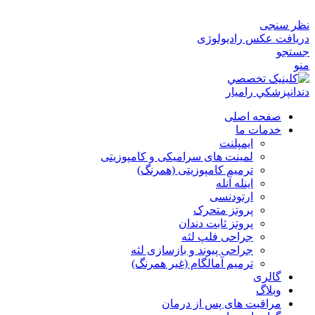
نظر سنجی
دریافت عکس رادیولوژی
جستجو
منو
صفحه اصلی
خدمات ما
ایمپلنت
لمینت های سرامیکی و کامپوزیتی
ترمیم کامپوزیتی (همرنگ)
اینله آنله
ارتودنسی
پروتز متحرک
پروتز ثابت دندان
جراحی فلپ لثه
جراحی پیوند و بازسازی لثه
ترمیم آمالگام (غیر همرنگ)
گالری
وبلاگ
مراقبت های پس از درمان