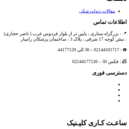
مقالات دندانپزشکی
اطلاعات تماس
📍 : بزرگراه ستاری ، پایین تر از بلوار فردوس غرب ( ناصر حجازی)
، نبش کوچه 17 شرقی ، پلاک 3 ، ساختمان پزشکان رامیار
☎️ : 02144101717 – 30 الی 44177120
📠 : فکس 30 – 02144177120
دسترسی فوری
مسیریابی
درباره ما
نمونه کارها
مجله
ساعـت کـاری کلیـنیک